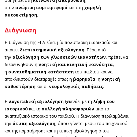
οδηγήσει στη
κοινωνική απομόνωση
,
στην
ανώριμη
συμπεριφορά
και στη
χαμηλή
αυτοεκτίμηση
.
Διάγνωση
Η διάγνωση της ΕΓΔ είναι μία πολύπλοκη διαδικασία και
απαιτεί
διεπιστημονική
αξιολόγηση
. Πέρα από
την
αξιολόγηση των γλωσσικών ικανοτήτων
, πρέπει να
διερευνηθούν η
νοητική
και
κινητική
ικανότητα
,
η
συναισθηματική κατάσταση
του παιδιού και να
αποκλειστούν διαταραχές όπως η
βαρηκοΐα
, η
νοητική
καθυστέρηση
και οι
νευρολογικές παθήσεις
.
Η
λογοπεδική αξιολόγηση
ξεκινάει με τη
λήψη του
ιστορικού
και τη
συλλογή πληροφοριών
από το
αναπτυξιακό ιστορικό του παιδιού. Η διάγνωση περιλαμβάνει
την
άτυπη αξιολόγηση
, όπου γίνεται μέσω του παιχνιδιού
και της παρατήρησης και τη τυπική αξιολόγηση όπου