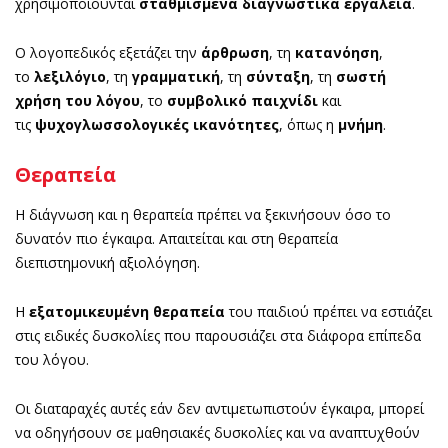
χρησιμοποιούνται
σταθμισμένα διαγνωστικά εργαλεία
.
Ο λογοπεδικός εξετάζει την
άρθρωση
, τη
κατανόηση
,
το
λεξιλόγιο
, τη
γραμματική
, τη
σύνταξη
, τη
σωστή
χρήση του λόγου
, το
συμβολικό παιχνίδι
και
τις
ψυχογλωσσολογικές
ικανότητες
, όπως η
μνήμη
.
Θεραπεία
Η διάγνωση και η θεραπεία πρέπει να ξεκινήσουν όσο το
δυνατόν πιο έγκαιρα. Απαιτείται και στη θεραπεία
διεπιστημονική αξιολόγηση.
Η
εξατομικευμένη θεραπεία
του παιδιού πρέπει να εστιάζει
στις ειδικές δυσκολίες που παρουσιάζει στα διάφορα επίπεδα
του λόγου.
Οι διαταραχές αυτές εάν δεν αντιμετωπιστούν έγκαιρα, μπορεί
να οδηγήσουν σε μαθησιακές δυσκολίες και να αναπτυχθούν