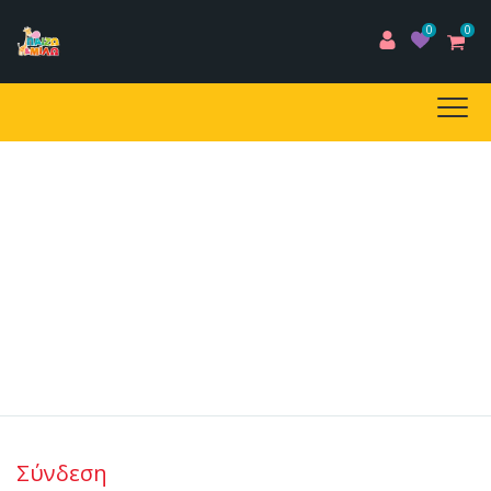
0
0
My Account
Home
/
My Account
Σύνδεση