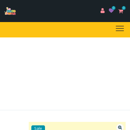
0
0
E-SHOP
Home
/
Προϊόντα
/
EBOOKS
/
MIA BOΛΤΑ ΣΤΟΝ
ΖΩΟΛΟΓΙΚΟ ΚΗΠΟ
Sale