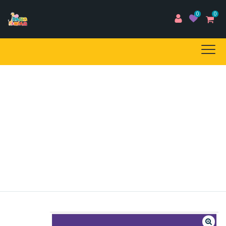
0
0
E-SHOP
Home
/
Προϊόντα
/
EBOOKS
/
Μαθαίνω Να Χρησιμοποιώ
Το ΡΗΜΑ Βλέπω