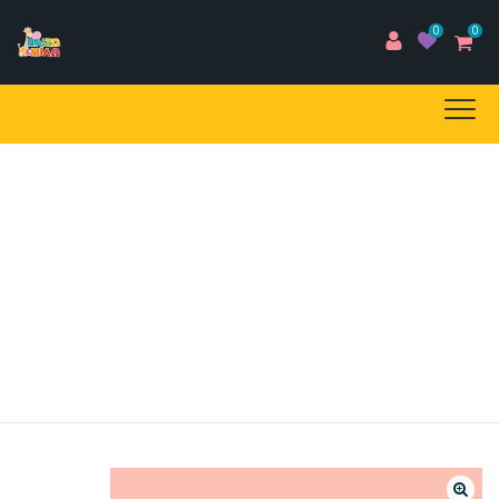
0
0
E-SHOP
Home
/
Προϊόντα
/
EBOOKS
/
Ατυπα Test Αξιολόγησης
/
Άτυπο Τεστ ΣΥΝΤΑΞΗΣ