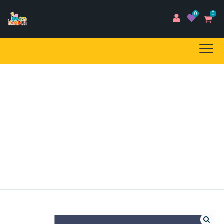
0
0
E-SHOP
Home
/
Προϊόντα
/
EBOOKS
/
Το ΠΡΩΤΟ Μου Λεξιλόγιο