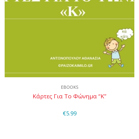
EBOOKS
Κάρτες Για Το Φώνημα “κ”
Quick View
€
5.99