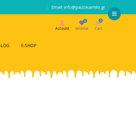
Email: info@paizokaimilo.gr
0
0
Account
Wishlist
Cart
BLOG
E-SHOP