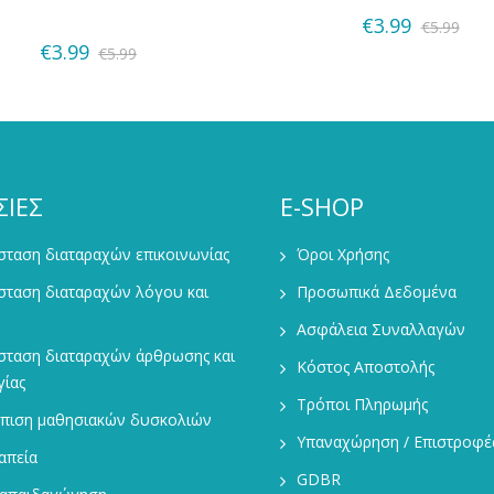
€
3.99
Quick View
€
5.99
€
3.99
€
5.99
ΣΙΕΣ
E-SHOP
ταση διαταραχών επικοινωνίας
Όροι Χρήσης
σταση διαταραχών λόγου και
Προσωπικά Δεδομένα
Ασφάλεια Συναλλαγών
σταση διαταραχών άρθρωσης και
Κόστος Αποστολής
ίας
Τρόποι Πληρωμής
ώπιση μαθησιακών δυσκολιών
Υπαναχώρηση / Επιστροφέ
απεία
GDBR