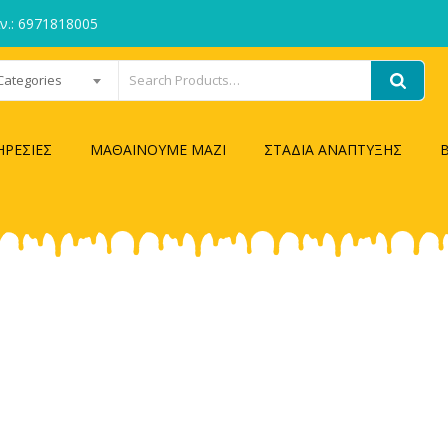
ιν.: 6971818005
 Categories
ΗΡΕΣΙΕΣ
ΜΑΘΑΙΝΟΥΜΕ ΜΑΖΙ
ΣΤΑΔΙΑ ΑΝΑΠΤΥΞΗΣ
E-SHOP
Home
/
Προϊόντα
/
EBOOKS
/
ΕΠΑΓΓΕΛΜΑΤΑ Flash Cards