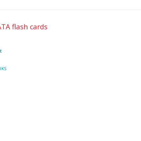
Α flash cards
t
OKS