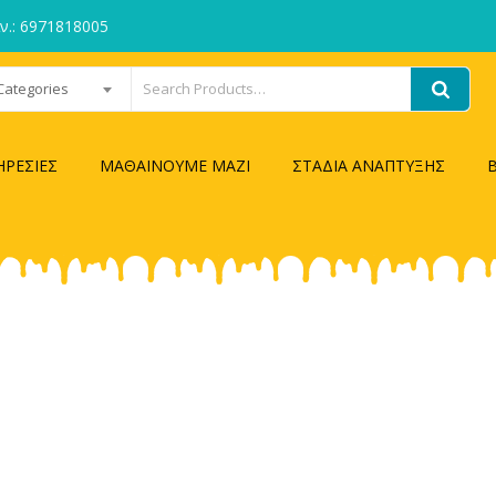
ιν.: 6971818005
 Categories
ΗΡΕΣΙΕΣ
ΜΑΘΑΙΝΟΥΜΕ ΜΑΖΙ
ΣΤΑΔΙΑ ΑΝΑΠΤΥΞΗΣ
egory Archives:
Uncategor
Home
/
Προϊόντα
/
Uncategorized