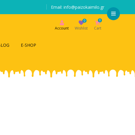
Email: info@paizokaimilo.gr
0
0
Account
Wishlist
Cart
BLOG
E-SHOP
ized