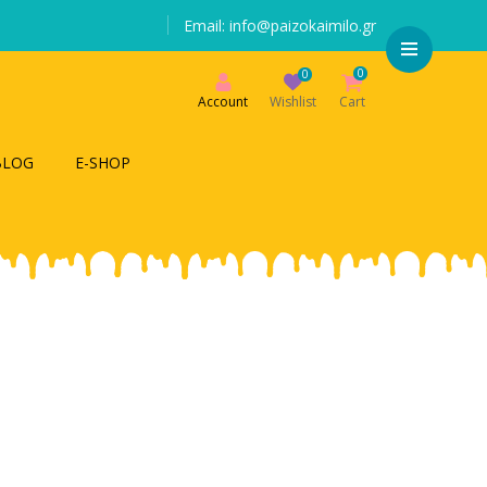
Email: info@paizokaimilo.gr
0
0
Account
Wishlist
Cart
BLOG
E-SHOP