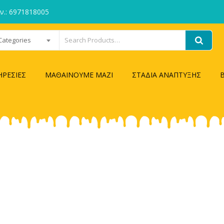
ιν.: 6971818005
 Categories
ΗΡΕΣΙΕΣ
ΜΑΘΑΙΝΟΥΜΕ ΜΑΖΙ
ΣΤΑΔΙΑ ΑΝΑΠΤΥΞΗΣ
4 Columns
Home
/
4 Columns